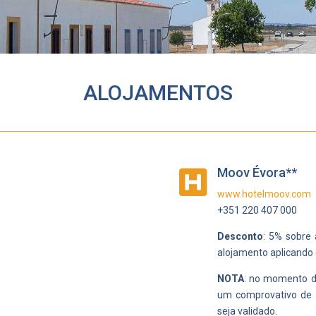
ALOJAMENTOS
a
Moov Évora**

www.hotelmoov.com
+351 220 407 000
Desconto
: 5% sobre 
alojamento aplicando
NOTA
: n
o momento do
um comprovativo de 
seja validado.