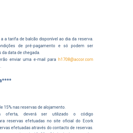
a a tarifa de balcão disponível ao dia da reserva.
ondições de pré-pagamento e só podem ser
s da data de chegada.
verão enviar uma e-mail para
h1708@accor.com
3
.
a****
de 15% nas reservas de alojamento.
a oferta, deverá ser utilizado o código
ra reservas efetuadas no site oficial do Ecork
servas efetuadas através do contacto de reservas.