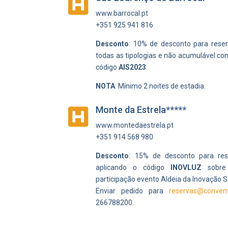

www.barrocal.pt
+351 925 941 816
Desconto
: 10% de desconto para reser
todas as tipologias e não acumulável c
código
AIS2023
.
NOTA
: Mínimo 2 noites de estadia.
Monte da Estrela*****

www.montedaestrela.pt
+351 914 568 980
Desconto
: 15% de desconto para rese
aplicando o código
INOVLUZ
sobre
participação evento
Aldeia da Inovação S
Enviar pedido para
reservas@conven
266788200.