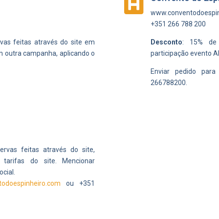

www.conventodoespi
+351 266 788 200
vas feitas através do site em
Desconto
: 15% de 
om outra campanha, aplicando o
participação evento
A
Enviar pedido par
266788200.
rvas feitas através do site,
 tarifas do site.
Mencionar
ocial.
todoespinheiro.com
ou +351