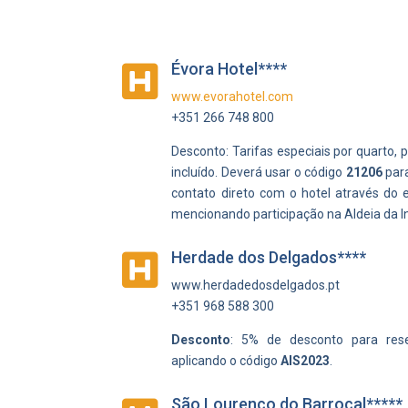
Évora Hotel****

www.evorahotel.com
+351 266 748 800
Desconto:
Tarifas especiais por quarto,
incluído. D
everá usar o código
21206
para
contato direto com o hotel através do 
mencionando participação na Aldeia da I
Herdade dos Delgados****

www.herdadedosdelgados.pt
+351 968 588 300
Desconto
: 5% de desconto para reser
aplicando o código
AIS2023
.
São Lourenço do Barrocal*****