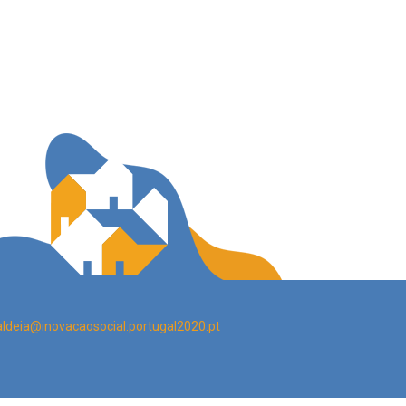
aldeia@inovacaosocial.portugal2020.pt