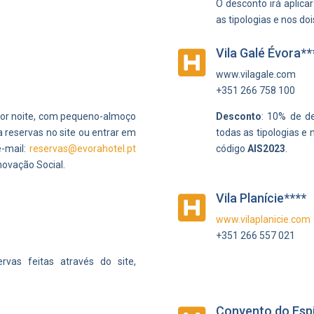
O desconto irá aplica
as tipologias e nos doi
Vila Galé Évora**

www.vilagale.com
+351 266 758 100
 por noite, com pequeno-almoço
Desconto
: 10% de de
 reservas no site ou entrar em
todas as tipologias e
e-mail:
reservas@evorahotel.pt
código
AIS2023
.
novação Social.
Vila Planície****

www.vilaplanicie.com
+351 266 557 021
vas feitas através do site,
Convento do Espi