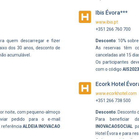
Ibis Évora***

www.ibis.pt
+351 266 760 700
ra quem descarregar e fizer
Desconto
: 10% sobre 
aixo dos 30 anos, desconto de
As reservas têm c
não acumulável.
canceladas até 15 dia
Os participantes de
com o código
AIS202
Ecork Hotel Évor

www.ecorkhotel.com
+351 266 738 500
 por noite, com pequeno-almoço
Desconto
: Desconto 
viar pedido para o e-mail
Para beneficiar d
 referência
ALDEIA INOVACAO
INOVACAOSOCIAL
pa
Hotel Évora e para re