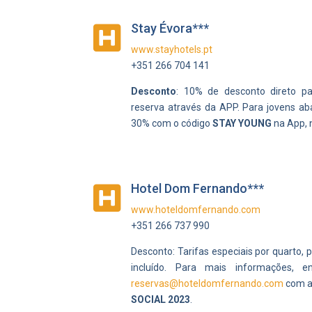
Stay Évora***

www.stayhotels.pt
+351 266 704 141
Desconto
: 10% de desconto direto pa
reserva através da APP. Para jovens ab
30% com o código
STAY YOUNG
na App, 
Hotel Dom Fernando***

www.hoteldomfernando.com
+351 266 737 990
Desconto:
Tarifas especiais por quarto,
incluído.
Para mais informações, en
reservas@hoteldomfernando.com
com a
SOCIAL 2023
.