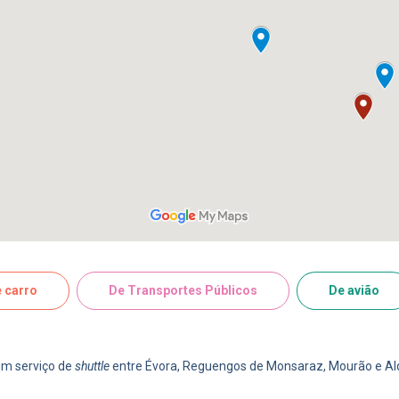
 carro
De Transportes Públicos
De avião
 um serviço de
shuttle
entre Évora, Reguengos de Monsaraz, Mourão e Ald