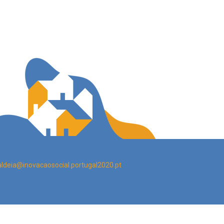
aldeia@inovacaosocial.portugal2020.pt